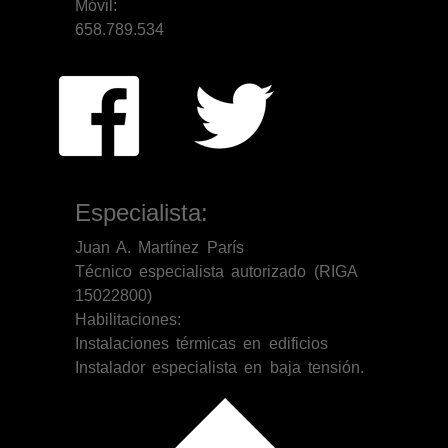
Móvil:
658.789.534
Especialista:
Juan A. Martínez París
Técnico especialista autorizado (RIGA
15022800)
Habilitaciones:
Instalaciones térmicas en edificios
Instalador especialista en baja tensión.