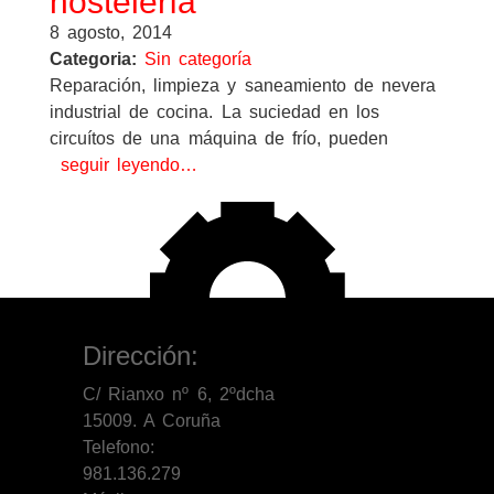
hostelería
8 agosto, 2014
Categoria:
Sin categoría
Reparación, limpieza y saneamiento de nevera
industrial de cocina. La suciedad en los
circuítos de una máquina de frío, pueden
seguir leyendo…
Dirección:
C/ Rianxo nº 6, 2ºdcha
15009. A Coruña
Telefono:
981.136.279