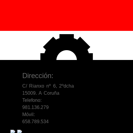
Dirección:
C/ Rianxo nº 6, 2ºdcha
15009. A Coruña
Telefono:
981.136.279
Móvil:
658.789.534