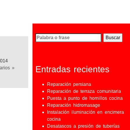
Busco...
2014
Entradas recientes
arios »
Reparación persiana
Reparación de terraza comunitaria
Puesta a punto de hornillos cocina
Reparación hidromasage
Instalación iluminación en encimera
cocina
Desatascos a presión de tuberías