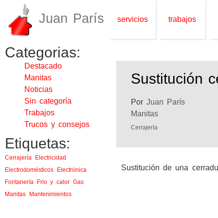
Juan París
servicios
trabajos
Categorias:
Destacado
Sustitución 
Manitas
Noticias
Sin categoría
Por
Juan París
Trabajos
Manitas
Trucos y consejos
Cerrajería
Etiquetas:
Cerrajería
Electricidad
Sustitución de una cerrad
Electrodomésticos
Electrónica
Fontanería
Frio y calor
Gas
Manitas
Mantenimientos