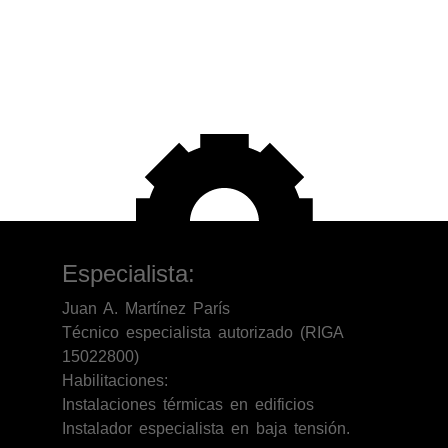
Especialista:
Juan A. Martínez París
Técnico especialista autorizado (RIGA
15022800)
Habilitaciones:
Instalaciones térmicas en edificios
Instalador especialista en baja tensión.