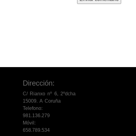
Dirección:
C/ Rianxo nº 6, 2ºdcha
15009. A Coruña
Telefono:
981.136.279
Móvil:
658.789.534