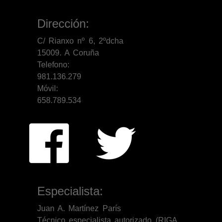
Dirección:
C/ Rianxo nº 6, 2ºdcha
15009. A Coruña
Telefono:
981.136.279
Móvil:
658.789.534
Especialista:
Juan A. Martínez París
Técnico especialista autorizado (RIGA