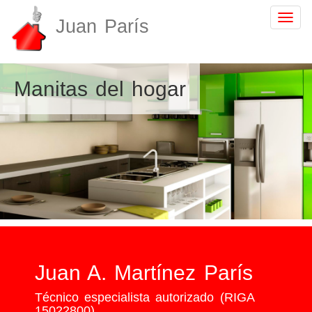
Togg
Juan París
navig
Manitas del hogar
Juan A. Martínez París
Técnico especialista autorizado (RIGA
15022800)