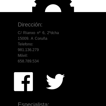
Dirección:
C/ Rianxo nº 6, 2ºdcha
15009. A Coruña
Telefono:
981.136.279
Móvil:
658.789.534
Especialista: