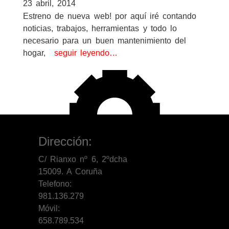
23 abril, 2014
Estreno de nueva web! por aquí iré contando
noticias, trabajos, herramientas y todo lo
necesario para un buen mantenimiento del
hogar,
seguir leyendo…
Dirección:
C/ Rianxo nº 6, 2ºdcha
15009. A Coruña
Telefono:
981.136.279
Móvil:
658.789.534