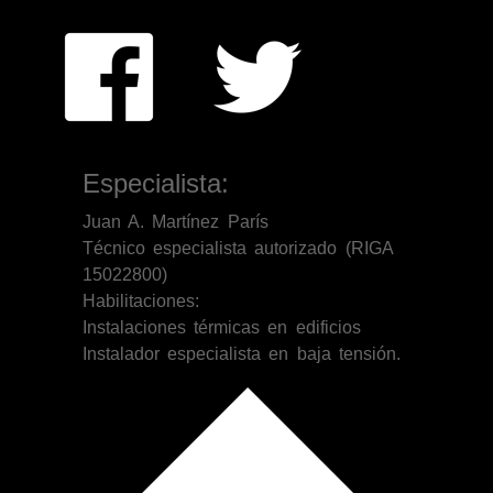
Especialista:
Juan A. Martínez París
Técnico especialista autorizado (RIGA
15022800)
Habilitaciones:
Instalaciones térmicas en edificios
Instalador especialista en baja tensión.