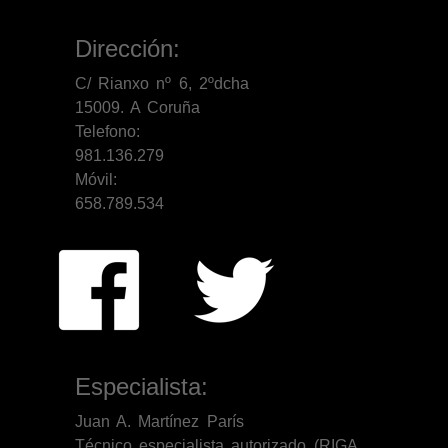
Dirección:
C/ Rianxo nº 6, 2ºdcha
15009. A Coruña
Telefono:
981.136.279
Móvil:
658.789.534
Especialista:
Juan A. Martínez París
Técnico especialista autorizado (RIGA