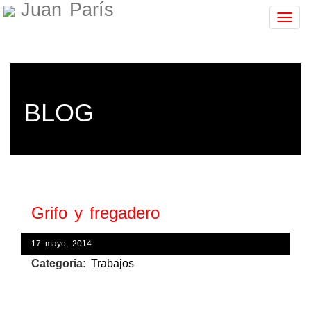
Juan París
Togg
navig
BLOG
Grifo y fregadero
17 mayo, 2014
Categoria:
Trabajos