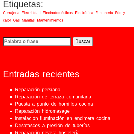
Etiquetas:
Cerrajería
Electricidad
Electrodomésticos
Electrónica
Fontanería
Frio y
calor
Gas
Manitas
Mantenimientos
Busco...
Entradas recientes
Reparación persiana
Reparación de terraza comunitaria
Puesta a punto de hornillos cocina
Reparación hidromasage
Instalación iluminación en encimera cocina
Desatascos a presión de tuberías
Reparación nevera hostelería